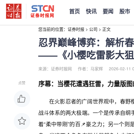
首页
快讯
要闻
股市
您当前的位置：
证券时报
>
公司
>
正文
忍界巅峰博弈：解析春
——《小樱吃雷影大狙
来源：证券时报网
作者：马家辉
2026-02-11 
序幕：当樱花遭遇狂雷，力量版图
点赞
在火影忍者的广阔世界观中，春野樱
战斗体系的两大极端。一个是传承自纲
着“柔中带刚”的百📌豪之力；另一个