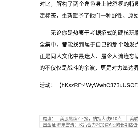
对比，解构了两个角色身上被忽视的特
定标签，重新赋予了他们一种野性、原
无论你是热衷于考据招式的硬核玩
全集中，都能找到属于自己的那个触发
正是同人文化中最迷人、最令人流连忘
的不仅仅是战斗的余波，更是对力量边
活动：【
hKszRFt4WyWwhC373uUSCF
尾盘：—美股继续?下挫，纳指大跌610点
美联
国金证:券宋雪涛：政策合力将加速A股的长期估