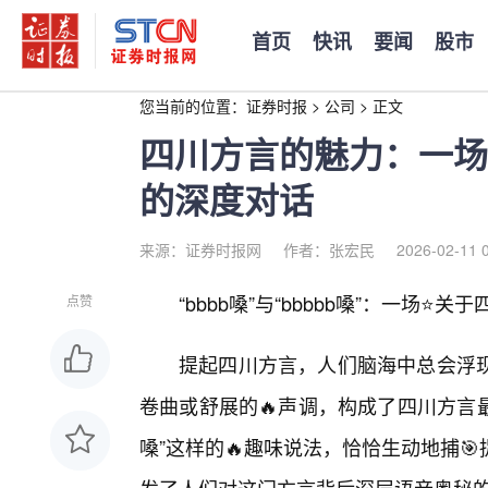
首页
快讯
要闻
股市
您当前的位置：
证券时报
>
公司
>
正文
四川方言的魅力：一场“b
的深度对话
来源：证券时报网
作者：张宏民
2026-02-11 
“bbbb嗓”与“bbbbb嗓”：一场
点赞
提起四川方言，人们脑海中总会浮
卷曲或舒展的🔥声调，构成了四川方言最鲜
嗓”这样的🔥趣味说法，恰恰生动地捕