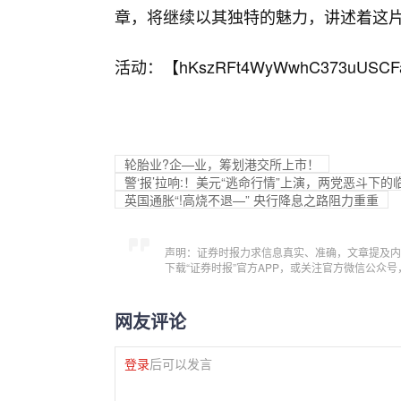
章，将继续以其独特的魅力，讲述着这
活动：【
hKszRFt4WyWwhC373uUSCF
轮胎业?企—业，筹划港交所上市！
警‘报’拉响:！美元“逃命行情”上演，两党恶斗下
英国通胀“!高烧不退—” 央行降息之路阻力重重
声明：证券时报力求信息真实、准确，文章提及内
下载“证券时报”官方APP，或关注官方微信公众
网友评论
登录
后可以发言