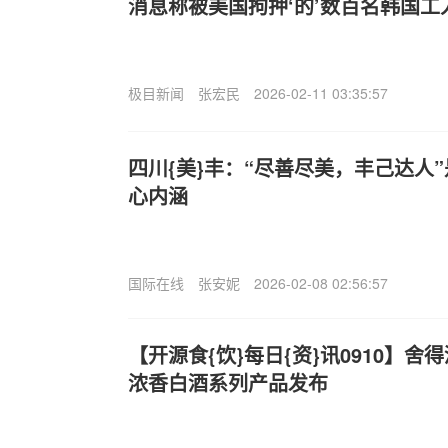
消息称被美国拘押‘的’数百名韩国工
极目新闻
张宏民
2026-02-11 03:35:57
四川{美}丰：“尽善尽美，丰己达人
心内涵
国际在线
张安妮
2026-02-08 02:56:57
【开源食{饮}每日{资}讯0910】
浓香白酒系列产品发布