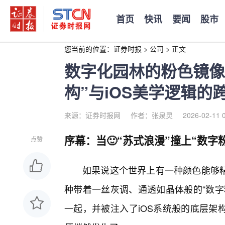
首页
快讯
要闻
股市
您当前的位置：
证券时报
>
公司
>
正文
数字化园林的粉色镜像
构”与iOS美学逻辑的
来源：证券时报网
作者：张泉灵
2026-02-11 
序幕：当🙂“苏式浪漫”撞上“数字
点赞
如果说这个世界上有一种颜色能够
种带着一丝灰调、通透如晶体般的“数字
一起，并被注入了iOS系统般的底层架