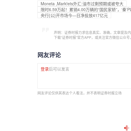
Moneta ,Mark!ets外汇:油市过剩预期或被夸大
限时6.59万起！累销4.00万辆的“国民家轿”，‘秦’
央行{公}开市场今—日净投放417亿元
声明：证券时报力求信息真实、准确，文章提及内
下载“证券时报”官方APP，或关注官方微信公众
网友评论
登录
后可以发言
网友评论仅供其表达个人看法，并不表明证券时报立场